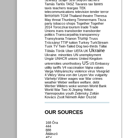
Szilvásy
Szájer
Szél
Sólyom
tachers
taxes
Tamás
Tarlós
TASZ
Tavares
tax
taxis
teachers
teargas
TEK
telecommunications
television
tender
terror
terrorism
TGM
Thailand
theatre
Theresa
May
threat
Thunberg
Timmermans
Tisza
party
tobacco shops
Together
Together
2014
Toroczkai
tourism
trade
Trade
Unions
trans
transborder
transborder
politics
Transcarpathia
transparency
Trump
Transylvania
Trianon
Truss
Trócsányi
TTIP
tuition
Turkey
TurkStream
Tusk
TV
Twin-Tailed Dog
two-thirds
Tállai
Ukraine
Tóbiás
Török
Uber
UEFA
UK
Ukraine. minorities
UN
unemployment
Ungár
UNHCR
unions
United Kingdom
US
universities
unorthodoxy
US Embassy
utility tariffs
V4
vaccination
Vajna
values
Varga
Vidnyánszky
violence
virus
Visegrád
4
Vitézy
Vona
von der Leyen
Vox
vulgarity
Várhelyi
Völner
wages
war
War crimes
weather
Weber
welfare
welfare. debt
Werber
Wilders
woke
women
World Bank
World War Two
Xi Jinping
Yeltsin
Yiannopoulos
youth
Zelensky
Zoltán
Kovács
Zsolt Németh
Áder
Őszöd
OUR SOURCES
168 Óra
444
888
Átlátszó
ATV