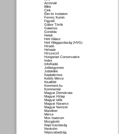
Azonnali
Blikk
Cink
Élet és Irodalom
Ferenc Kumin
Figyelő
Gábor Török
Galamus
Gondola
Hetek
Heti Válasz
Heti Világgazdaság (HVG)
Híradó
Hirhatár
Hírszerző
Hungarian Conservative
Index
InfoRádió
Jobbegyenes
Jobbklikk
Kapitalizmus
Kettős Mérce
Kisalföld
Komment.hu
Kommentár
Magyar Demokrata
Magyar Hírlap
Magyar Idők
Magyar Narancs
Magyar Nemzet
Mandiner
Mérce
Mos maiorum
Mozgástér
Napi Gazdaság
Neokohn
Népszabadság