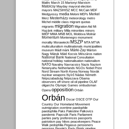
Malév
March 15
Martonyi
Marxism
Matolcsy
Mayday
mayoral election
mayors
MAZSIHISZ
MCC
McCain
MDF
media
Merkel
Medgyessy
Meloni
MEPs
Mesterházy
Merz
meteorology
metro
Michel
middle class
migrant quotas
migration
migrants
Migration Aid
Mi
Hazánk
military
Milla
minorities
minors
MIÉP
MMA
MNB
MOL
Moldova
Molnár
Momentum
Montenegro
monument
MSZP
morality
Morawiecki
MTA
MTVA
multiculturalism
multinationals
municipalities
Márki-Zay
museum
Mádl
márk
Márton
Nagy
Mátsik
Máté Kocsis
Mészáros
nation
National Bank
National Consultation
national holiday
nationalisation
nationalism
NATO
Navalny
Navracsics
Nazis
Nazism
Netanyahu
Netherlands
NGOs
Nobel Prize
Nord Stream
North Korea
Norway
Novák
nuclear weapons
Nyírő
Nádas
Németh
Népszabadság
Népszava
Obama
observers
off-shore
oil
oil pipeline
OLAF
oligarchs
Olympic Games
ombudsman
opposition
Opera
Orbán
Orbán
Oscar
OSCE
OTP
Our
Country
Our Homeland Movement
outmigration
overtime
paedophile
paedophilia
Paks
Palestine
Palkovics
pandemic
Papcsák
Paris
Parliament
parties
party preferences
passports
patriotism
pay hikes
peacekeepers
Peace
Walk
pedophilia
Pegasus
pensioners
pensions
People's Party
Pintér
pipeline