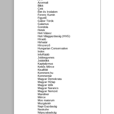
Azonnali
Blikk
Cink
Élet és Irodalom
Ferenc Kumin
Figyelő
Gábor Török
Galamus
Gondola
Hetek
Heti Válasz
Heti Világgazdaság (HVG)
Híradó
Hirhatár
Hírszerző
Hungarian Conservative
Index
InfoRádió
Jobbegyenes
Jobbklikk
Kapitalizmus
Kettős Mérce
Kisalföld
Komment.hu
Kommentár
Magyar Demokrata
Magyar Hírlap
Magyar Idők
Magyar Narancs
Magyar Nemzet
Mandiner
Mérce
Mos maiorum
Mozgástér
Napi Gazdaság
Neokohn
Népszabadság