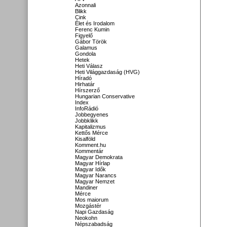
Azonnali
Blikk
Cink
Élet és Irodalom
Ferenc Kumin
Figyelő
Gábor Török
Galamus
Gondola
Hetek
Heti Válasz
Heti Világgazdaság (HVG)
Híradó
Hirhatár
Hírszerző
Hungarian Conservative
Index
InfoRádió
Jobbegyenes
Jobbklikk
Kapitalizmus
Kettős Mérce
Kisalföld
Komment.hu
Kommentár
Magyar Demokrata
Magyar Hírlap
Magyar Idők
Magyar Narancs
Magyar Nemzet
Mandiner
Mérce
Mos maiorum
Mozgástér
Napi Gazdaság
Neokohn
Népszabadság