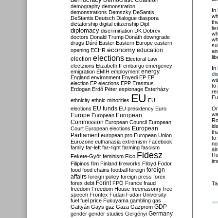
Democratic Coalition
demography
demonstration
In
demonstrations
Demszky
DeSantis
wh
DeStantis
Deutsch
Dialogue
diaspora
th
dictatorship
digital citizenship
Dipl
li
diplomacy
discrimination
DK
Dobrev
wh
doctors
Donald Trump
Donáth
downgrade
wh
drugs
Dúró
Easter
Eastern Europe
eastern
su
economy
education
opening
ECHR
an
elections
li
election
Electoral Law
electzions
Elizabeth II
embargo
emergency
In
emigration
EMIH
employment
energy
di
England
environment
Enyedi
EP
EP
wi
election
EP elections
EPP
Erasmus
to
Erdogan
Erdő Péter
espionage
Esterházy
re
EU
Eu
ethnicity
ethnic minorities
EU
EU funds
elections
EU presidency
Euro
O
w
Europe
European
European
Ro
Commission
European Council
European
id
European
Court
European elections
th
Parliament
european pro
European Union
to
Eurozone
euthanasia
extremism
Facebook
no
family
far-left
far-right
farming
fascism
al
Fidesz
Hu
Fekete-Győr
feminism
Fico
im
Filipinos
film
Finland
fireworks
Flloyd
Fodor
foreign
food
food chains
football
foreign
affairs
foreign policy
foreign press
forex
forex debt
Forint
FPÖ
France
fraud
Ta
freedom
Freedom House
freemasonry
free
speech
Frontex
Fudan
Fudan University
fuel
fuel price
Fukuyama
gambling
gas
GDP
Gattyán
Gays
gaz
Gaza
Gazprom
Germany
gender
gender studies
Gergényi